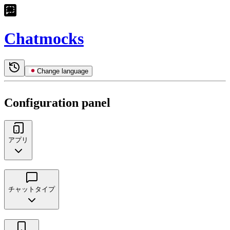
Chatmocks
Change language
Configuration panel
アプリ
チャットタイプ