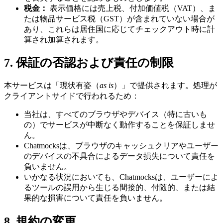
税金：
表示価格には売上税、付加価値税（VAT）、ま
たは物品サービス税（GST）が含まれていない場合が
あり、これらは居住国に応じてチェックアウト時に計
算され加算されます。
7. 保証の否認および責任の制限
本サービスは「現状有姿（
as is
）」で提供されます。処理が
クライアントサイドで行われるため：
当社は、すべてのブラウザやデバイス（特に古いも
の）でサービスが中断なく動作することを保証しませ
ん。
Chatmocksは、ブラウザのキャッシュクリアやユーザー
のデバイスの不具合によるデータ損失について責任を
負いません。
いかなる状況においても、Chatmocksは、ユーザーによ
るツールの誤用から生じる間接的、付随的、または結
果的な損害について責任を負いません。
8. 規約の変更