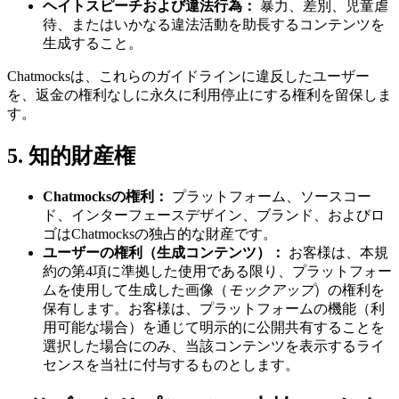
ヘイトスピーチおよび違法行為：
暴力、差別、児童虐
待、またはいかなる違法活動を助長するコンテンツを
生成すること。
Chatmocksは、これらのガイドラインに違反したユーザー
を、返金の権利なしに永久に利用停止にする権利を留保しま
す。
5. 知的財産権
Chatmocksの権利：
プラットフォーム、ソースコー
ド、インターフェースデザイン、ブランド、およびロ
ゴはChatmocksの独占的な財産です。
ユーザーの権利（生成コンテンツ）：
お客様は、本規
約の第4項に準拠した使用である限り、プラットフォー
ムを使用して生成した画像（
モックアップ
）の権利を
保有します。お客様は、プラットフォームの機能（利
用可能な場合）を通じて明示的に公開共有することを
選択した場合にのみ、当該コンテンツを表示するライ
センスを当社に付与するものとします。