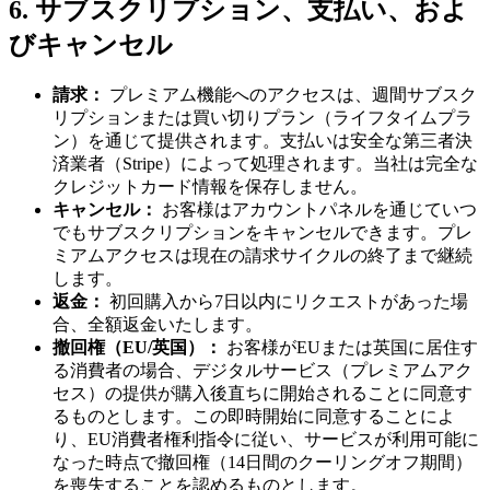
6. サブスクリプション、支払い、およ
びキャンセル
請求：
プレミアム機能へのアクセスは、週間サブスク
リプションまたは買い切りプラン（ライフタイムプラ
ン）を通じて提供されます。支払いは安全な第三者決
済業者（Stripe）によって処理されます。当社は完全な
クレジットカード情報を保存しません。
キャンセル：
お客様はアカウントパネルを通じていつ
でもサブスクリプションをキャンセルできます。プレ
ミアムアクセスは現在の請求サイクルの終了まで継続
します。
返金：
初回購入から7日以内にリクエストがあった場
合、全額返金いたします。
撤回権（EU/英国）：
お客様がEUまたは英国に居住す
る消費者の場合、デジタルサービス（プレミアムアク
セス）の提供が購入後直ちに開始されることに同意す
るものとします。この即時開始に同意することによ
り、EU消費者権利指令に従い、サービスが利用可能に
なった時点で撤回権（14日間のクーリングオフ期間）
を喪失することを認めるものとします。