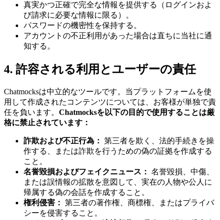
真実かつ正確で完全な情報を提供する（ログインおよ
び請求に必要な情報に限る）。
パスワードの機密性を保持する。
アカウントの不正利用があった場合は直ちに当社に通
知する。
4. 許容される利用とユーザーの責任
Chatmocksは中立的なツールです。当プラットフォームを使
用して作成されたコンテンツについては、お客様が単独で責
任を負います。
Chatmocksを以下の目的で使用することは厳
格に禁止されています：
詐欺および不正行為：
第三者を欺く、法的手続きを操
作する、または詐欺を行うための偽の証拠を作成する
こと。
名誉毀損およびフェイクニュース：
名誉毀損、中傷、
または誤情報の拡散を意図して、実在の人物や公人に
帰属する偽の会話を作成すること。
権利侵害：
第三者の著作権、商標権、またはプライバ
シーを侵害すること。